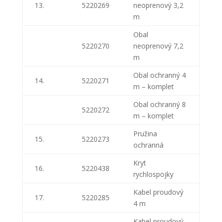
13.
5220269
neoprenový 3,2
m
Obal
5220270
neoprenový 7,2
m
Obal ochranný 4
14.
5220271
m – komplet
Obal ochranný 8
5220272
m – komplet
Pružina
15.
5220273
ochranná
Kryt
16.
5220438
rychlospojky
Kabel proudový
17.
5220285
4 m
Kabel proudový