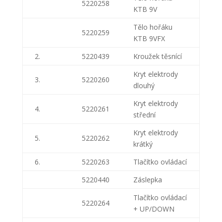
5220258
KTB 9V
Tělo hořáku
5220259
KTB 9VFX
2.
5220439
Kroužek těsnící
Kryt elektrody
3.
5220260
dlouhý
Kryt elektrody
4.
5220261
střední
Kryt elektrody
5.
5220262
krátký
6.
5220263
Tlačítko ovládací
5220440
Záslepka
Tlačítko ovládací
5220264
+ UP/DOWN