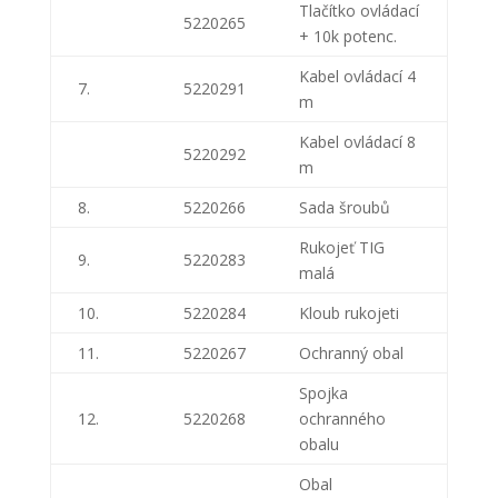
Tlačítko ovládací
5220265
+ 10k potenc.
Kabel ovládací 4
7.
5220291
m
Kabel ovládací 8
5220292
m
8.
5220266
Sada šroubů
Rukojeť TIG
9.
5220283
malá
10.
5220284
Kloub rukojeti
11.
5220267
Ochranný obal
Spojka
12.
5220268
ochranného
obalu
Obal