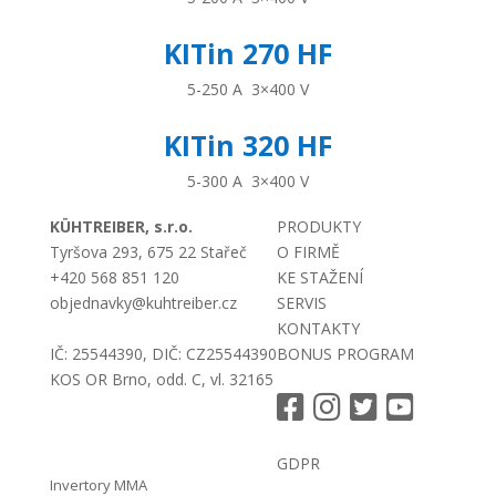
KITin 270 HF
5-250 A
3×400 V
KITin 320 HF
5-300 A
3×400 V
KÜHTREIBER, s.r.o.
PRODUKTY
Tyršova 293, 675 22 Stařeč
O FIRMĚ
+420 568 851 120
KE STAŽENÍ
objednavky@kuhtreiber.cz
SERVIS
KONTAKTY
IČ: 25544390, DIČ: CZ25544390
BONUS PROGRAM
KOS OR Brno, odd. C, vl. 32165
GDPR
Invertory MMA