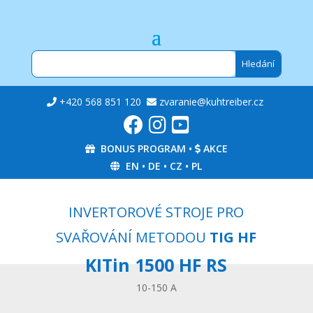
+420 568 851 120
zvaranie@kuhtreiber.cz
BONUS PROGRAM
•
AKCE
EN
•
DE
•
CZ
•
PL
INVERTOROVÉ STROJE PRO
SVAŘOVÁNÍ METODOU
TIG HF
KITin 1500 HF RS
10-150 A