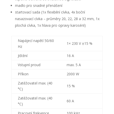
madlo pro snadné přenášení
startovací sada (1x flexibilní cívka, 4x boční
nasazovací cívka – průměry 20, 22, 28 a 32 mm, 1x
plochá cívka, 1x hlava pro opravy karosérií)
Napájecí napětí 50/60
1× 230 V ±15 %
Hz
Jištění
16 A
Vstupní proud
max. 5 A
Příkon
2000 W
Zatěžovatel max. (40
15 %
°C)
Zatěžovatel max. (40
60 A
°C)
Pracovní frekvence
100 kHz