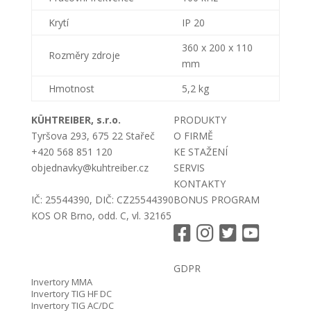
Krytí
IP 20
360 x 200 x 110
Rozměry zdroje
mm
Hmotnost
5,2 kg
KÜHTREIBER, s.r.o.
PRODUKTY
Tyršova 293, 675 22 Stařeč
O FIRMĚ
+420 568 851 120
KE STAŽENÍ
objednavky@kuhtreiber.cz
SERVIS
KONTAKTY
IČ: 25544390, DIČ: CZ25544390
BONUS PROGRAM
KOS OR Brno, odd. C, vl. 32165
GDPR
Invertory MMA
Invertory TIG HF DC
Invertory TIG AC/DC