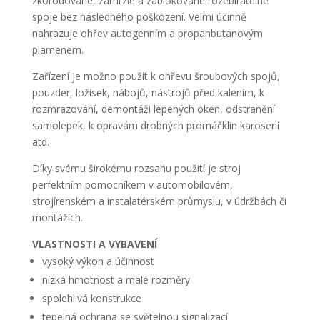
zkorodované, zamrzlé a zablokované rozebíratelné
spoje bez následného poškození. Velmi účinně
nahrazuje ohřev autogenním a propanbutanovým
plamenem.
Zařízení je možno použít k ohřevu šroubových spojů,
pouzder, ložisek, nábojů, nástrojů před kalením, k
rozmrazování, demontáži lepených oken, odstranění
samolepek,
k opravám drobných promáčklin karoserií
atd.
Díky svému širokému rozsahu použití je stroj
perfektním pomocníkem v automobilovém,
strojírenském a instalatérském průmyslu, v údržbách či
montážích.
VLASTNOSTI A VYBAVENÍ
vysoký výkon a účinnost
nízká hmotnost a malé rozměry
spolehlivá konstrukce
tepelná ochrana se světelnou signalizací