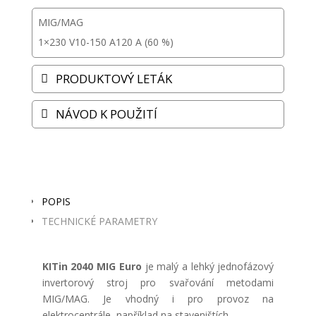
MIG/MAG
1×230 V
10-150 A
120 A (60 %)
PRODUKTOVÝ LETÁK
NÁVOD K POUŽITÍ
POPIS
TECHNICKÉ PARAMETRY
KITin 2040 MIG Euro
je malý a lehký jednofázový
invertorový stroj pro svařování metodami
MIG/MAG. Je vhodný i pro provoz na
elektrocentrále, například na staveništích.