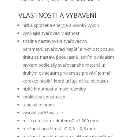
VLASTNOSTI A VYBAVENÍ
nízká spotřeba energie a vysoký výkon
vynikající svařovací vlastnosti
snadné nastavování svařovacích
parametrů (svařovací napětí a rychlost posuvu
drátu se nastavují současně jedním ovládacím
prvkem podle síly svařovaného materiálu;
druhým ovládacím prvkem se provádí jemná
korekce napětí, která určuje délku oblouku)
nízká hmotnost a malé rozměry
spolehlivá konstrukce
tepelná ochrana
vysoké zatěžovatele
místo na cívku s drátem Ø až 200 mm
možnost použít drát Ø 0,6 – 0,8 mm
možnost použít plněnou elektrodu (trubičkový