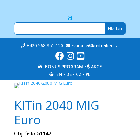
+420 568 851 120
zvaranie@kuhtreiber.cz
BONUS PROGRAM
•
AKCE
EN
•
DE
•
CZ
•
PL
KITin 2040 MIG
Euro
Obj. číslo:
51147