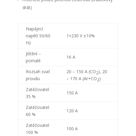
drát)
Napájecí
napětí 50/60
1×230 V ±10%
Hz
Jištění –
16 A
pomalé
Rozsah svař.
20 – 150 A (CO
), 20
2
proudu
– 170 A (Ar+CO
)
2
Zatěžovatel
150 A
35 %
Zatěžovatel
120 A
60 %
Zatěžovatel
100 A
100 %