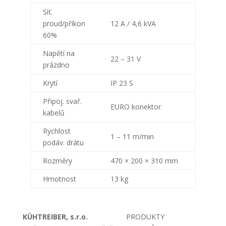
Síť.
proud/příkon
12 A / 4,6 kVA
60%
Napětí na
22 – 31 V
prázdno
Krytí
IP 23 S
Připoj. svař.
EURO konektor
kabelů
Rychlost
1 – 11 m/min
podáv. drátu
Rozměry
470 × 200 × 310 mm
Hmotnost
13 kg
KÜHTREIBER, s.r.o.
PRODUKTY