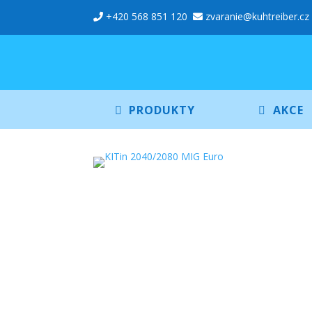
+420 568 851 120
zvaranie@kuhtreiber.cz
PRODUKTY
AKCE