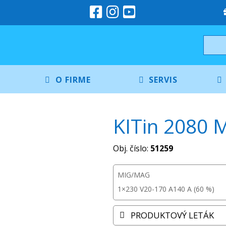
O FIRME
SERVIS
KITin 2080 
Obj. číslo:
51259
MIG/MAG
1×230 V
20-170 A
140 A (60 %)
PRODUKTOVÝ LETÁK