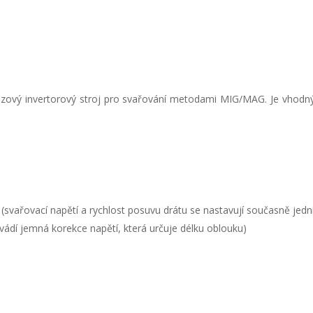
zový invertorový stroj pro svařování metodami MIG/MAG. Je vhodný i
svařovací napětí a rychlost posuvu drátu se nastavují současně jed
ádí jemná korekce napětí, která určuje délku oblouku)