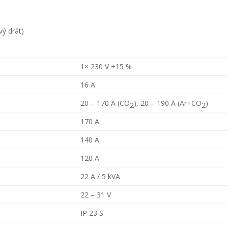
vý drát)
1× 230 V ±15 %
16 A
20 – 170 A (CO
), 20 – 190 A (Ar+CO
)
2
2
170 A
140 A
120 A
22 A / 5 kVA
22 – 31 V
IP 23 S