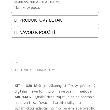
3×400 V
5-300 A
220 A (100 %)
4 kladkový posuv
PRODUKTOVÝ LETÁK
NÁVOD K POUŽITÍ
POPIS
TECHNICKÉ PARAMETRY
KITin 320 MIG
je výkonný třífázový přenosný
digitální invertor pro svařování metodami
MIG/MAG
. Digitální řízení zajišťuje nejen optimální
nastavení svařovací charakteristiky, ale i její
dynamickou adaptaci přímo během svařovacího