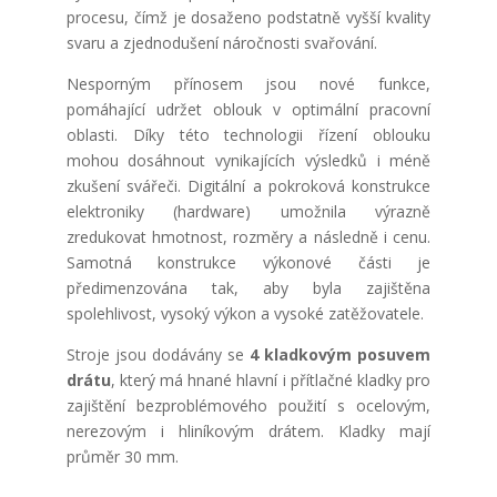
procesu, čímž je dosaženo podstatně vyšší kvality
svaru a zjednodušení náročnosti svařování.
Nesporným přínosem jsou nové funkce,
pomáhající udržet oblouk v optimální pracovní
oblasti. Díky této technologii řízení oblouku
mohou dosáhnout vynikajících výsledků i méně
zkušení svářeči. Digitální a pokroková konstrukce
elektroniky (hardware) umožnila výrazně
zredukovat hmotnost, rozměry a následně i cenu.
Samotná konstrukce výkonové části je
předimenzována tak, aby byla zajištěna
spolehlivost, vysoký výkon a vysoké zatěžovatele.
Stroje jsou dodávány se
4 kladkovým posuvem
drátu
, který má hnané hlavní i přítlačné kladky pro
zajištění bezproblémového použití s ocelovým,
nerezovým i hliníkovým drátem. Kladky mají
průměr 30 mm.