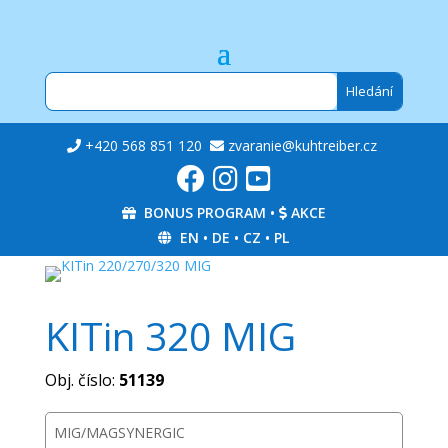
+420 568 851 120
zvaranie@kuhtreiber.cz
BONUS PROGRAM
•
AKCE
EN
•
DE
•
CZ
•
PL
KITin 320 MIG
Obj. číslo:
51139
MIG/MAG
SYNERGIC