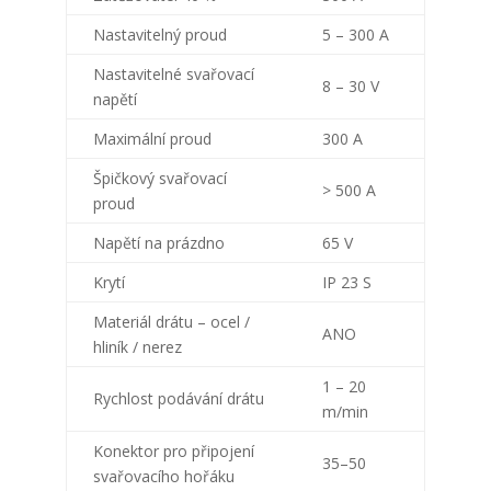
Nastavitelný proud
5 – 300 A
Nastavitelné svařovací
8 – 30 V
napětí
Maximální proud
300 A
Špičkový svařovací
> 500 A
proud
Napětí na prázdno
65 V
Krytí
IP 23 S
Materiál drátu – ocel /
ANO
hliník / nerez
1 – 20
Rychlost podávání drátu
m/min
Konektor pro připojení
35–50
svařovacího hořáku