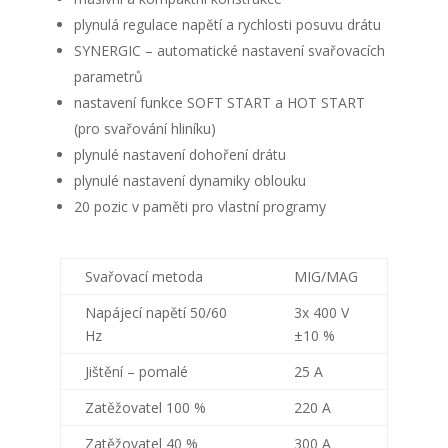
plynulá regulace napětí a rychlosti posuvu drátu
SYNERGIC – automatické nastavení svařovacích
parametrů
nastavení funkce SOFT START a HOT START
(pro svařování hliníku)
plynulé nastavení dohoření drátu
plynulé nastavení dynamiky oblouku
20 pozic v paměti pro vlastní programy
Svařovací metoda
MIG/MAG
Napájecí napětí 50/60
3x 400 V
Hz
±10 %
Jištění – pomalé
25 A
Zatěžovatel 100 %
220 A
Zatěžovatel 40 %
300 A