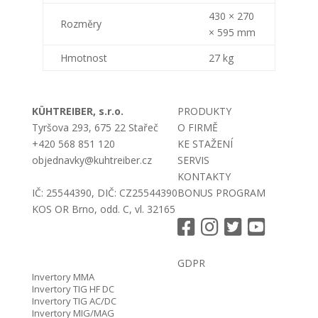
430 × 270
Rozměry
× 595 mm
Hmotnost
27 kg
KÜHTREIBER, s.r.o.
PRODUKTY
Tyršova 293, 675 22 Stařeč
O FIRMĚ
+420 568 851 120
KE STAŽENÍ
objednavky@kuhtreiber.cz
SERVIS
KONTAKTY
IČ: 25544390, DIČ: CZ25544390
BONUS PROGRAM
KOS OR Brno, odd. C, vl. 32165
GDPR
Invertory MMA
Invertory TIG HF DC
Invertory TIG AC/DC
Invertory MIG/MAG