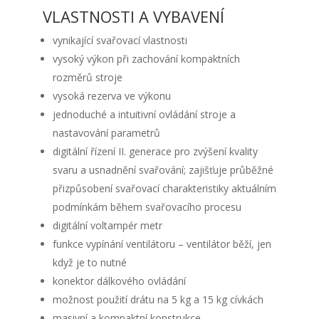
VLASTNOSTI A VYBAVENÍ
vynikající svařovací vlastnosti
vysoký výkon při zachování kompaktních
rozměrů stroje
vysoká rezerva ve výkonu
jednoduché a intuitivní ovládání stroje a
nastavování parametrů
digitální řízení II. generace pro zvýšení kvality
svaru a usnadnění svařování; zajišťuje průběžné
přizpůsobení svařovací charakteristiky aktuálním
podmínkám během svařovacího procesu
digitální voltampér metr
funkce vypínání ventilátoru – ventilátor běží, jen
když je to nutné
konektor dálkového ovládání
možnost použití drátu na 5 kg a 15 kg cívkách
masivní a kompaktní konstrukce