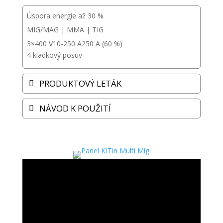
Úspora energie až 30 %
MIG/MAG | MMA | TIG
3×400 V
10-250 A
250 A (60 %)
4 kladkový posuv
PRODUKTOVÝ LETÁK
NÁVOD K POUŽITÍ