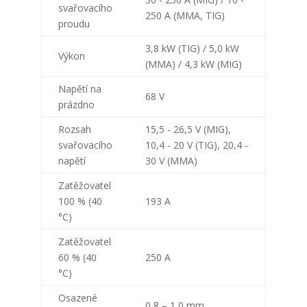
svařovacího
250 A (MMA, TIG)
proudu
3,8 kW (TIG) / 5,0 kW
Výkon
(MMA) / 4,3 kW (MIG)
Napětí na
68 V
prázdno
Rozsah
15,5 - 26,5 V (MIG),
svařovacího
10,4 - 20 V (TIG), 20,4 -
napětí
30 V (MMA)
Zatěžovatel
100 % (40
193 A
°C)
Zatěžovatel
60 % (40
250 A
°C)
Osazené
0,8 – 1,0 mm