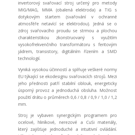
invertorový svařovací stroj určený pro metody
MIG/MAG, MMA (obalená elektroda) a TIG s
dotykovým startem (svařování v ochranné
atmosféře netavící se elektrodou). Jedná se o
zdroj svařovacího proudu se strmou a plochou
charakteristikou zkonstruovaný s využitím
vysokofrekvenčního transformátoru s feritovým
jádrem, transistory, digitálním řízením a SMD
technologií.
Vyniká vysokou účinností a splňuje veškeré normy
EU týkající se ekodesignu svařovacích strojů. Mezi
jeho přednosti patří stabilní oblouk, energeticky
úsporný provoz a jednoduchá obsluha. Možnost
použití drátu o průměrech 0,6 / 0,8 / 0,9 / 1,0 / 1,2
mm.
Stroj je vybaven synergickým programem pro
ocelové, hliníkové, nerezové a CuSi materiály,
který zajišťuje jednoduché a intuitivní ovládání.