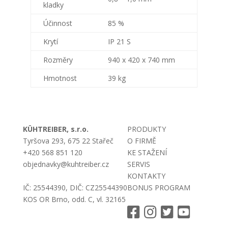
kladky
Účinnost
85 %
Krytí
IP 21 S
Rozměry
940 x 420 x 740 mm
Hmotnost
39 kg
KÜHTREIBER, s.r.o.
PRODUKTY
Tyršova 293, 675 22 Stařeč
O FIRMĚ
+420 568 851 120
KE STAŽENÍ
objednavky@kuhtreiber.cz
SERVIS
KONTAKTY
IČ: 25544390, DIČ: CZ25544390
BONUS PROGRAM
KOS OR Brno, odd. C, vl. 32165