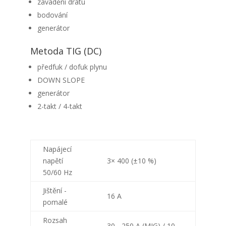
zavádění drátu
bodování
generátor
Metoda TIG (DC)
předfuk / dofuk plynu
DOWN SLOPE
generátor
2-takt / 4-takt
Napájecí
napětí
3× 400 (±10 %)
50/60 Hz
Jištění -
16 A
pomalé
Rozsah
30 - 250 A (MIG) / 10 -