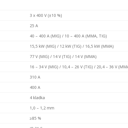
3 x 400 V (±10 %)
25 A
40 – 400 A (MIG) / 10 – 400 A (MMA, TIG)
15,5 kW (MIG) / 12 kW (TIG) / 16,5 kW (MMA)
77 V (MIG) / 14 V (TIG) / 14 V (MMA)
16 – 34 V (MIG) / 10,4 – 26 V (TIG) / 20,4 – 36 V (MM
310 A
400 A
4 kladka
1,0 – 1,2 mm
≥85 %