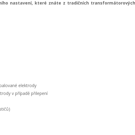
ího nastavení, které znáte z tradičních transformátorových 
balované elektrody
rody v případě přilepení
tičů)