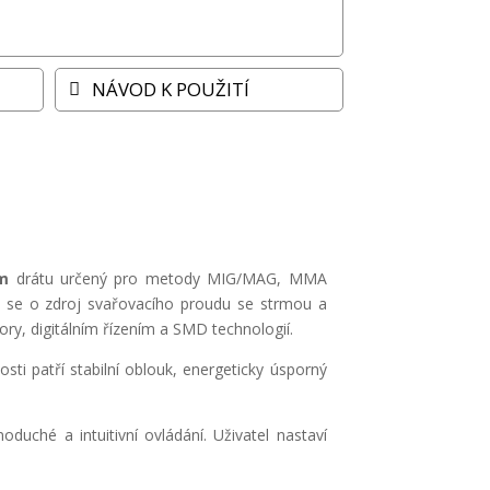
NÁVOD K POUŽITÍ
m
drátu určený pro metody MIG/MAG, MMA
á se o zdroj svařovacího proudu se strmou a
ry, digitálním řízením a SMD technologií.
ti patří stabilní oblouk, energeticky úsporný
duché a intuitivní ovládání. Uživatel nastaví