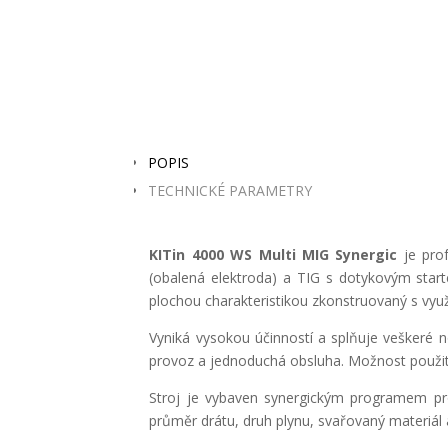
POPIS
TECHNICKÉ PARAMETRY
KITin 4000 WS Multi MIG Synergic
je pro
(obalená elektroda) a TIG s dotykovým star
plochou charakteristikou zkonstruovaný s využ
Vyniká vysokou účinností a splňuje veškeré n
provoz a jednoduchá obsluha. Možnost použití 
Stroj je vybaven synergickým programem pro o
průměr drátu, druh plynu, svařovaný materiál a