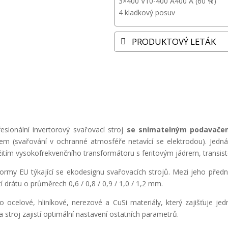
3×400 V
10-400 A
400 A (60 %)
4 kladkový posuv
PRODUKTOVÝ LETÁK
fesionální invertorový svařovací stroj
se snímatelným podavače
tem (svařování v ochranné atmosféře netavící se elektrodou). Jedn
itím vysokofrekvenčního transformátoru s feritovým jádrem, transisto
ormy EU týkající se ekodesignu svařovacích strojů. Mezi jeho přednos
drátu o průměrech 0,6 / 0,8 / 0,9 / 1,0 / 1,2 mm.
celové, hliníkové, nerezové a CuSi materiály, který zajišťuje jedno
 stroj zajistí optimální nastavení ostatních parametrů.