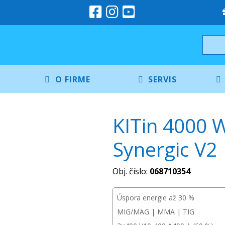
O FIRME
SERVIS
KITin 4000 
Synergic V2
Obj. číslo:
068710354
Úspora energie až 30 %
MIG/MAG | MMA | TIG