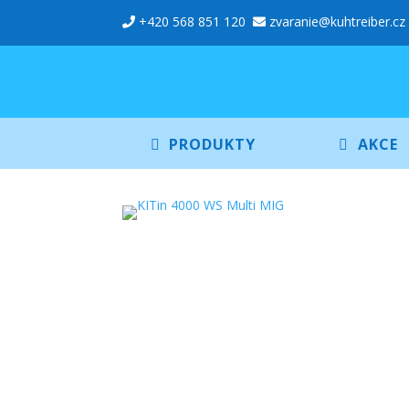
+420 568 851 120
zvaranie@kuhtreiber.cz
PRODUKTY
AKCE