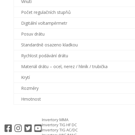
Vinutí
Počet regulačních stupňů
Digitální voltampérmetr
Posuv drátu
Standardně osazeno kladkou
Rychlost podávání drátu
Materiál drátu – ocel, nerez / hliník / trubička
Krytí
Rozměry
Hmotnost
Invertory MMA
Invertory TIG HF DC
Invertory TIG AC/DC
Invertory MIG/MAG