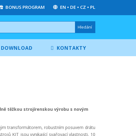
BONUS PROGRAM
EN
•
DE
•
CZ
•
PL
DOWNLOAD
KONTAKTY
dně těžkou strojírenskou výrobu s novým
nným transformátorem, robustním posuvem drátu
jů KIT jsou vynikající svařovací vlastnosti, 10