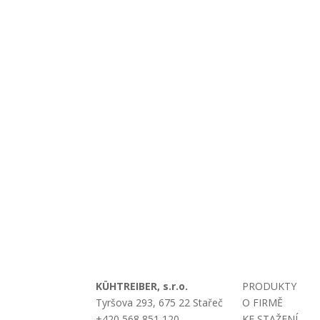
KÜHTREIBER, s.r.o.
PRODUKTY
Tyršova 293, 675 22 Stařeč
O FIRMĚ
+420 568 851 120
KE STAŽENÍ