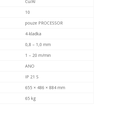
Cu/Al
10
pouze PROCESSOR
4-kladka
0,8 – 1,0 mm
1 – 20 m/min
ANO
IP 21 S
655 × 486 × 884 mm
65 kg