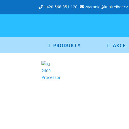
+420 568 851 120
zvaranie@kuhtreiber.cz
PRODUKTY
AKCE