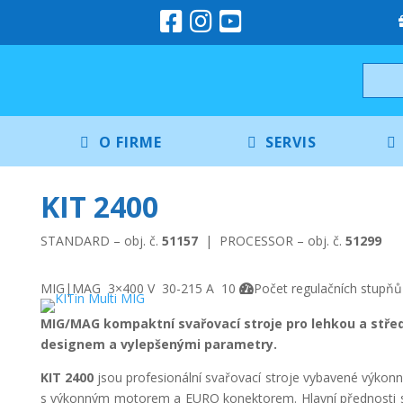
O FIRME
SERVIS
KIT 2400
STANDARD – obj. č.
51157
| PROCESSOR – obj. č.
51299
MIG|MAG
3×400 V
30-215 A
10
Počet regulačních stupňů
MIG/MAG kompaktní svařovací stroje pro lehkou a stře
designem a vylepšenými parametry.
KIT 2400
jsou profesionální svařovací stroje vybavené výko
s výkonným motorem a EURO konektorem. Hlavní přednosti stro