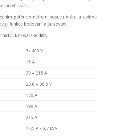
 spolehlivost.
o jedním potenciometrem posuvu drátu a dvěma
avují funkce bodování a pulsování.
ictví, karosářské dílny.
3x 400 V
16 A
30 – 215 A
20,0 – 36,5 V
170 A
190 A
215 A
10,5 A / 6,7 kVA