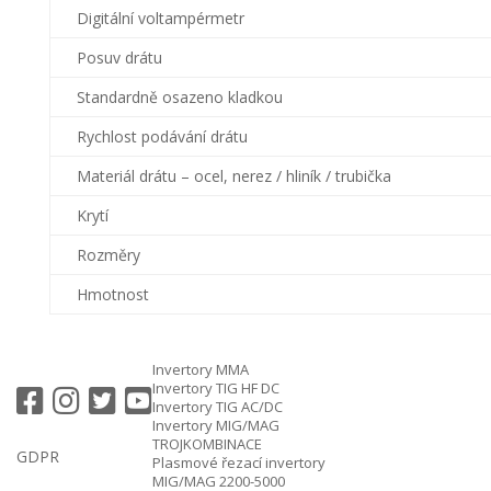
Digitální voltampérmetr
Posuv drátu
Standardně osazeno kladkou
Rychlost podávání drátu
Materiál drátu – ocel, nerez / hliník / trubička
Krytí
Rozměry
Hmotnost
Invertory MMA
Invertory TIG HF DC
Invertory TIG AC/DC
Invertory MIG/MAG
TROJKOMBINACE
GDPR
Plasmové řezací invertory
MIG/MAG 2200-5000