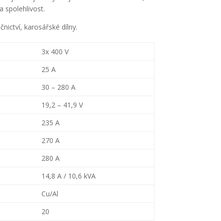
 spolehlivost.
ictví, karosářské dílny.
3x 400 V
25 A
30 – 280 A
19,2 – 41,9 V
235 A
270 A
280 A
14,8 A / 10,6 kVA
Cu/Al
20