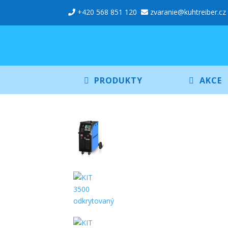
+420 568 851 120
zvaranie@kuhtreiber.cz
PRODUKTY
AKCE