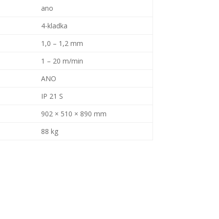
ano
4-kladka
1,0 – 1,2 mm
1 – 20 m/min
ANO
IP 21 S
902 × 510 × 890 mm
88 kg