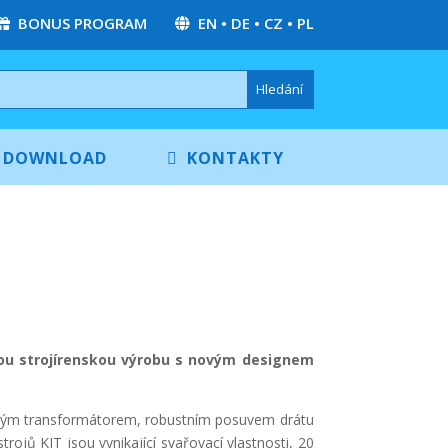
BONUS PROGRAM
EN
•
DE
•
CZ
•
PL
DOWNLOAD
KONTAKTY
ou strojírenskou výrobu s novým designem
nným transformátorem, robustním posuvem drátu
jů KIT jsou vynikající svařovací vlastnosti, 20