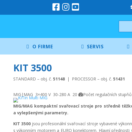
O FIRME
SERVIS
KIT 3500
STANDARD – obj. č.
51148
| PROCESSOR – obj. č.
51431
MIG|MAG
3×400 V
30-280 A
20
Počet regulačních stupňů
MIG/MAG kompaktní svařovací stroje pro středně těžk
a vylepšenými parametry.
KIT 3500
jsou profesionální svařovací stroje vybavené výko
s výkonným motorem a EURO konektorem. Hlavní přednosti stro