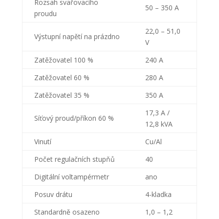
Rozsah svařovacího
50 – 350 A
proudu
22,0 – 51,0
Výstupní napětí na prázdno
V
Zatěžovatel 100 %
240 A
Zatěžovatel 60 %
280 A
Zatěžovatel 35 %
350 A
17,3 A /
Síťový proud/příkon 60 %
12,8 kVA
Vinutí
Cu/Al
Počet regulačních stupňů
40
Digitální voltampérmetr
ano
Posuv drátu
4-kladka
Standardně osazeno
1,0 – 1,2