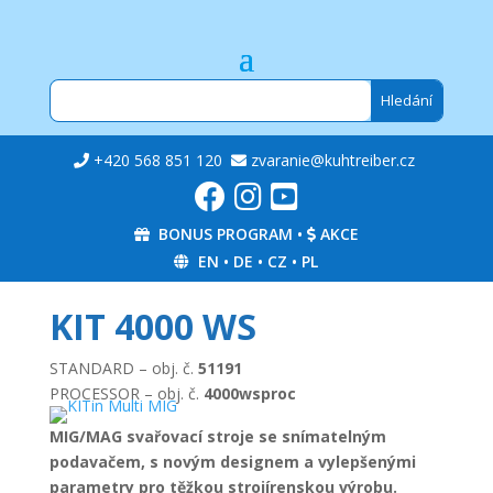
+420 568 851 120
zvaranie@kuhtreiber.cz
BONUS PROGRAM
•
AKCE
EN
•
DE
•
CZ
•
PL
KIT 4000 WS
STANDARD – obj. č.
51191
PROCESSOR – obj. č.
4000wsproc
MIG/MAG svařovací stroje se snímatelným
podavačem, s novým designem a vylepšenými
parametry pro těžkou strojírenskou výrobu.