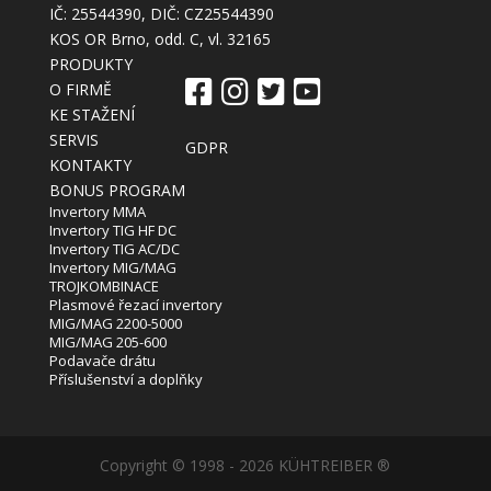
IČ: 25544390, DIČ: CZ25544390
KOS OR Brno, odd. C, vl. 32165
PRODUKTY
O FIRMĚ
KE STAŽENÍ
SERVIS
GDPR
KONTAKTY
BONUS PROGRAM
Invertory MMA
Invertory TIG HF DC
Invertory TIG AC/DC
Invertory MIG/MAG
TROJKOMBINACE
Plasmové řezací invertory
MIG/MAG 2200-5000
MIG/MAG 205-600
Podavače drátu
Příslušenství a doplňky
Copyright © 1998 - 2026 KÜHTREIBER ®