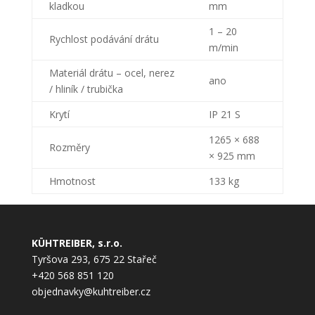
kladkou
mm
1 – 20
Rychlost podávání drátu
m/min
Materiál drátu – ocel, nerez
ano
/ hliník / trubička
Krytí
IP 21 S
1265 × 688
Rozměry
× 925 mm
Hmotnost
133 kg
KÜHTREIBER, s.r.o.
Tyršova 293, 675 22 Stařeč
+420 568 851 120
objednavky@kuhtreiber.cz